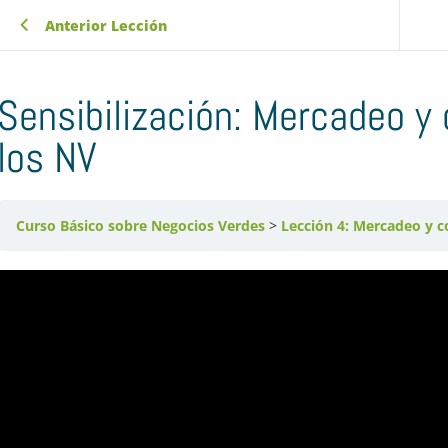
Anterior Lección
Sensibilización: Mercadeo y
los NV
Curso Básico sobre Negocios Verdes
Lección 4: Mercadeo y c