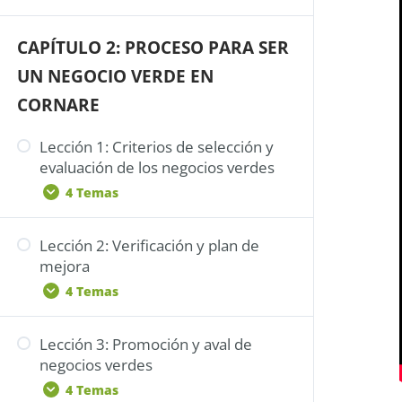
verdes
Participación: Clasificación de los
CAPÍTULO 2: PROCESO PARA SER
Socialización: Beneficios y
negocios verdes
Sensibilización
limitaciones de los negocios
UN NEGOCIO VERDE EN
verdes
Socialización: Dimensiones de la
CORNARE
Agenda 2030
Capacitación: Beneficios y
limitaciones de los negocios
Capacitación: ODS y Negocios
Lección 1: Criterios de selección y
verdes
Verdes
evaluación de los negocios verdes
Participación: Beneficios y
Participación
4 Temas
limitaciones de los negocios
verdes
Lección 2: Verificación y plan de
Sensibilización: Criterios de
mejora
selección y evaluación de los NV
4 Temas
Socialización: Criterios de
selección y evaluación de los NV
Lección 3: Promoción y aval de
Sensibilización: Verificación y plan
Capacitación: Criterios de selección
negocios verdes
de mejora
y evaluación de los NV
4 Temas