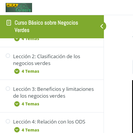
CAPÍTULO 1: GENERALIDADES DE
LOS NEGOCIOS VERDE
Curso Básico sobre Negocios
Lección 1: Introducción y
Verdes
definiciones
4 Temas
Lección 2: Clasificación de los
Socialización: Introducción y
negocios verdes
definiciones
4 Temas
Capacitación: Introducción y
definiciones
Lección 3: Beneficios y limitaciones
Sensibilización: Clasificación de los
Participación: Introducción y
de los negocios verdes
negocios verdes
definiciones
4 Temas
Socialización: Clasificación de los
Sensibilización: Introducción y
negocios verdes
definiciones
Lección 4: Relación con los ODS
Sensibilización: Beneficios y
Capacitación: Clasificación de los
4 Temas
limitaciones de los negocios
negocios verdes