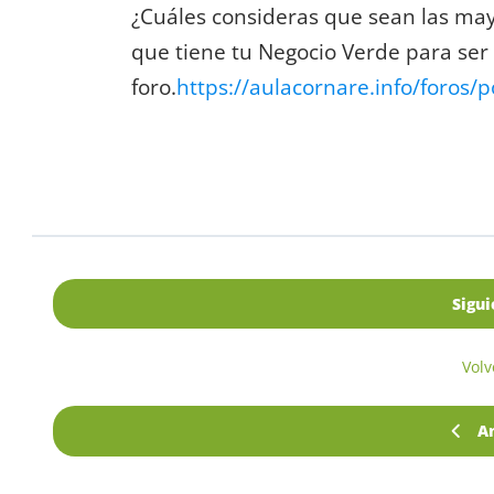
¿Cuáles consideras que sean las mayo
que tiene tu Negocio Verde para ser 
foro.
https://aulacornare.info/foros/p
Sigui
Volv
A