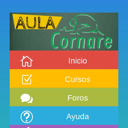

Inicio
Z
Cursos

Foros
t
Ayuda