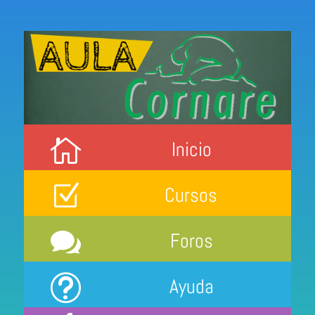

Inicio
Z
Cursos

Foros
t
Ayuda